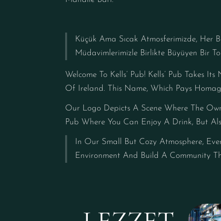
Küçük Ama Sıcak Atmosferimizde, Her Bi
Müdavimlerimizle Birlikte Büyüyen Bir T
Welcome To Kells’ Pub! Kells’ Pub Takes I
Of Ireland. This Name, Which Pays Homage
Our Logo Depicts A Scene Where The Owner
Pub Where You Can Enjoy A Drink, But Al
In Our Small But Cozy Atmosphere, Every
Environment And Build A Community That
LEZZET,