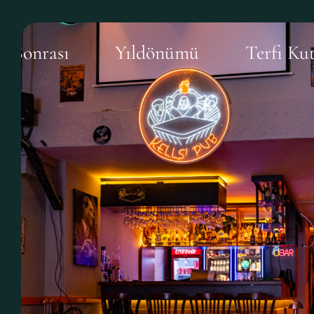
ı
Yıldönümü
Terfi Kutlaması