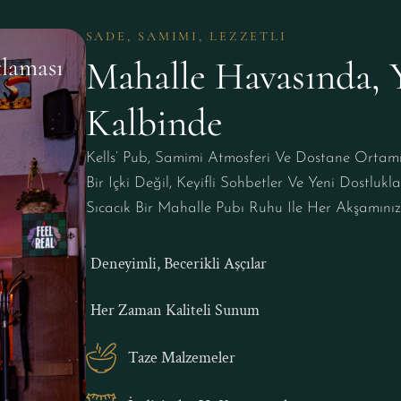
SADE, SAMIMI, LEZZETLI
Arkadaş Uğurlama
İçme Bahane
Mahalle Havasında, Yı
Kalbinde
Kells’ Pub, Samimi Atmosferi Ve Dostane Ortamıy
Bir Içki Değil, Keyifli Sohbetler Ve Yeni Dostluk
Sıcacık Bir Mahalle Pubı Ruhu Ile Her Akşamınızı
Deneyimli, Becerikli Aşçılar
Her Zaman Kaliteli Sunum
Taze Malzemeler