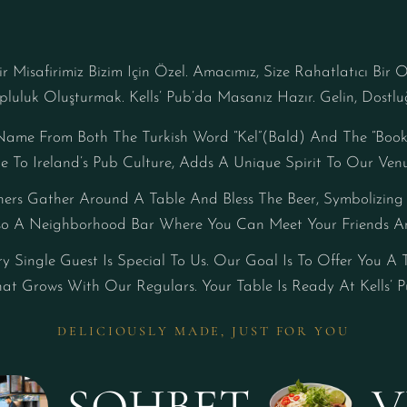
r Misafirimiz Bizim Için Özel. Amacımız, Size Rahatlatıcı B
opluluk Oluşturmak. Kells’ Pub’da Masanız Hazır. Gelin, Dostl
ts Name From Both The Turkish Word “kel”(bald) And The “Book
 To Ireland’s Pub Culture, Adds A Unique Spirit To Our Venu
s Gather Around A Table And Bless The Beer, Symbolizing O
so A Neighborhood Bar Where You Can Meet Your Friends An
 Single Guest Is Special To Us. Our Goal Is To Offer You A 
 Grows With Our Regulars. Your Table Is Ready At Kells’ Pub
DELICIOUSLY MADE, JUST FOR YOU
SOHBET
V