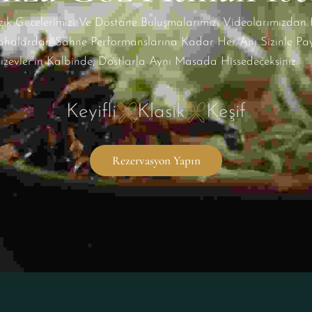
zik Gecelerimizi Ve Dostane Buluşmalarımızı Videolarımızdan K
halardan Sahne Performanslarına Kadar Her Anı Sizinle Payl
dızevler’in Kalbinde, Dostlarla Aynı Masada Hissedeceksiniz.
Keyifli
Klasik
Keşif
Rezervasyon Yapın