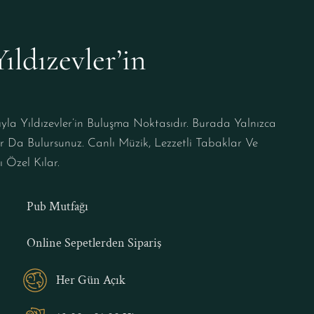
si
Yeni İş
Doğumgünü
B
ldızevler’in 
la Yıldızevler’in Buluşma Noktasıdır. Burada Yalnızca
lar Da Bulursunuz. Canlı Müzik, Lezzetli Tabaklar Ve
 Özel Kılar.
Pub Mutfağı
Online Sepetlerden Sipariş
Her Gün Açık