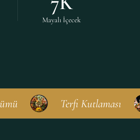
7
K
Mayalı İçecek
Terfi Kutlaması