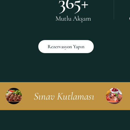
365
+
Mutlu Akşam
Rezervasyon Yapın
Sınav Kutlaması
Nik