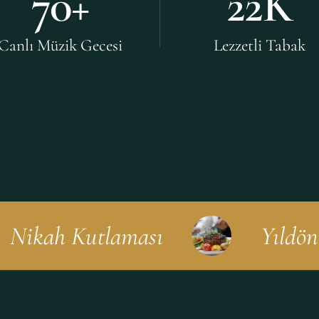
70
+
22
K
Canlı Müzik Gecesi
Lezzetli Tabak
ah Kutlaması
Yıldönümü