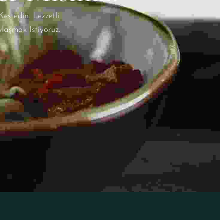
eşfedin. Lezzetli
aşmak Istiyoruz.