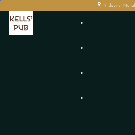
Yıldızevler Maha
Yemek Menümüzden
Kokteyl Barımızdan