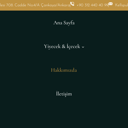
llesi 708. Cadde No:4/A Çankaya/Ankara
+90 312 440 40 99
Kellsp
Ana Sayfa
Yiyecek & İçecek
Hakkımızda
İletişim