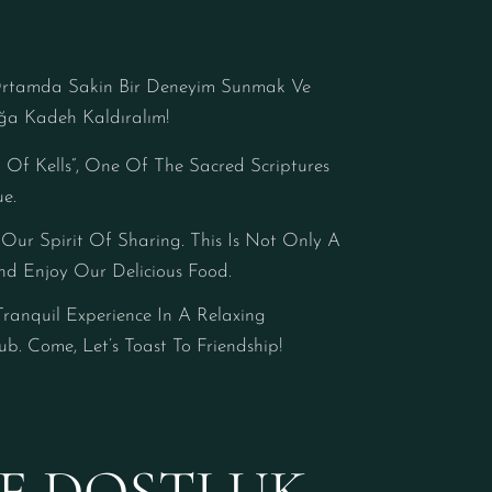
ir Ortamda Sakin Bir Deneyim Sunmak Ve
uğa Kadeh Kaldıralım!
 Of Kells”, One Of The Sacred Scriptures
e.
ur Spirit Of Sharing. This Is Not Only A
d Enjoy Our Delicious Food.
Tranquil Experience In A Relaxing
. Come, Let’s Toast To Friendship!
E DOSTLUK