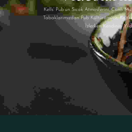
Kells’ Pub’un Sıcak Atmosferini, Canlı Mü
Tabaklarımızdan Pub Kültürümüze, Kahka
İzlerken Kendinizi Yıl